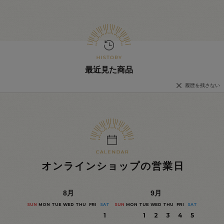
最近見た商品
履歴を残さない
オンラインショップの営業日
8
月
9
月
SUN
MON
TUE
WED
THU
FRI
SAT
SUN
MON
TUE
WED
THU
FRI
SAT
1
1
2
3
4
5