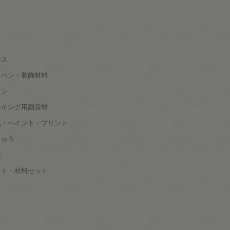
ース
ッペン・装飾材料
タン
ーイング用副資材
色・ペイント・プリント
しゅう
根
ット・材料セット