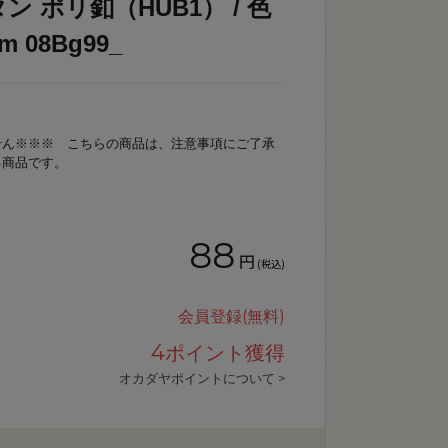
ン ポリ釦（HUB1） / 色
 08Bg99_
せん※※※ こちらの商品は、注意事項にご了承
る商品です。
88
円
(税込)
会員登録(無料)
4
ポイント獲得
オカダヤポイントについて >