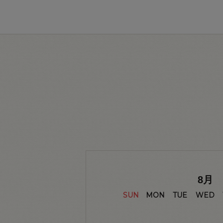
8
月
SUN
MON
TUE
WED