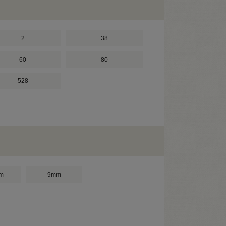
2
38
60
80
528
m
9mm