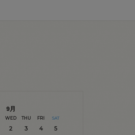
9
月
WED
THU
FRI
SAT
2
3
4
5