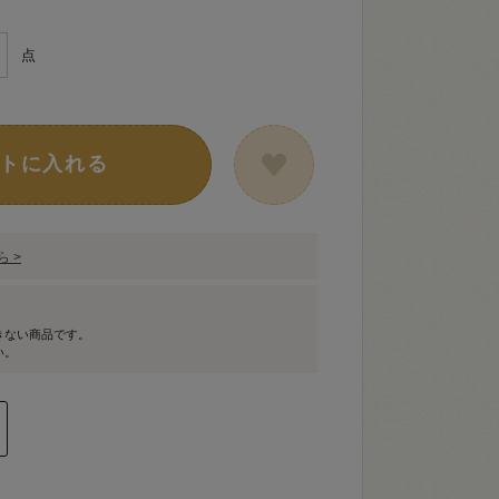
点
トに入れる
 >
きない商品です。
い。