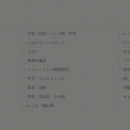
芯地・芯材・パッド類・中材
レ
ふちどり・パイピング
ワ
リボン
ボ
各種付属品
ソ
ミシン・ミシン関連用品
染
羊毛・フェルティング
刺
造花・花材
羽
雑貨・完成品・その他
キ
レシピ・編み図