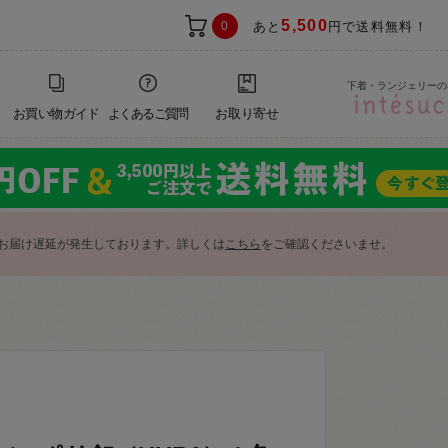
5,500
0
あと
円で送料無料！
下着・ランジェリーの
お買い物ガイド
よくあるご質問
お取り寄せ
お届け遅延が発生しております。詳しくは
こちら
をご確認くださいませ。