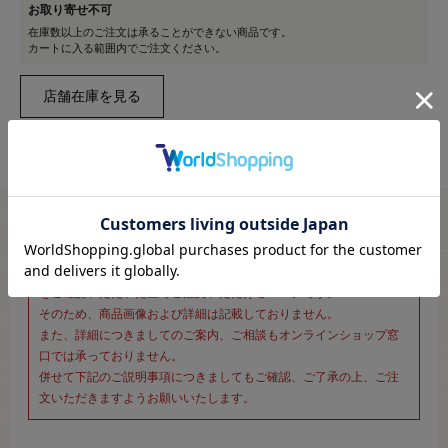
お取り寄せ不可
在庫数以上のご注文は承ることができない商品です。
カートに入る範囲内でご注文ください。
※新宿オカダヤ本店お取り扱い商品のご注文専用ページです※
こちらのページは、店頭にてあらかじめ商品詳細および商品コード
をご確認いただいた上でご注文いただけるページです。
そのため、商品画像および詳細は記載しておりません。
また、詳細につきましてのご案内、ご相談もオンラインショップ窓
口では承っておりません。
併せて下記のご説明事項につきましてもご確認、ご了承の上、ご注
文いただきますようお願いいたします。