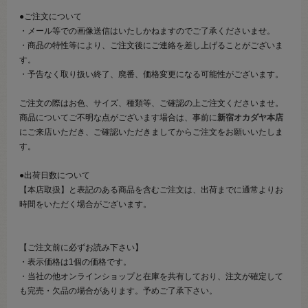
●ご注文について
・メール等での画像送信はいたしかねますのでご了承くださいませ。
・商品の特性等により、ご注文後にご連絡を差し上げることがございま
す。
・予告なく取り扱い終了、廃番、価格変更になる可能性がございます。
ご注文の際はお色、サイズ、種類等、ご確認の上ご注文くださいませ。
商品についてご不明な点がございます場合は、事前に
新宿オカダヤ本店
にご来店いただき、ご確認いただきましてからご注文をお願いいたしま
す。
●出荷日数について
【本店取扱】と表記のある商品を含むご注文は、出荷までに通常よりお
時間をいただく場合がございます。
【ご注文前に必ずお読み下さい】
・表示価格は1個の価格です。
・当社の他オンラインショップと在庫を共有しており、注文が確定して
も完売・欠品の場合があります。予めご了承下さい。