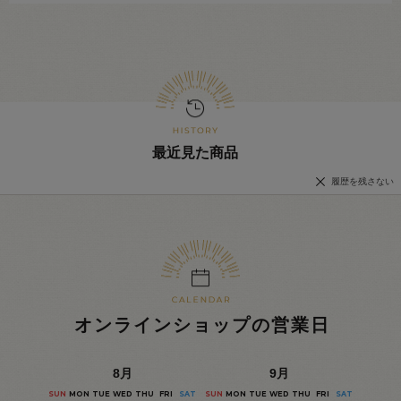
最近見た商品
履歴を残さない
オンラインショップの営業日
8
月
9
月
SUN
MON
TUE
WED
THU
FRI
SAT
SUN
MON
TUE
WED
THU
FRI
SAT