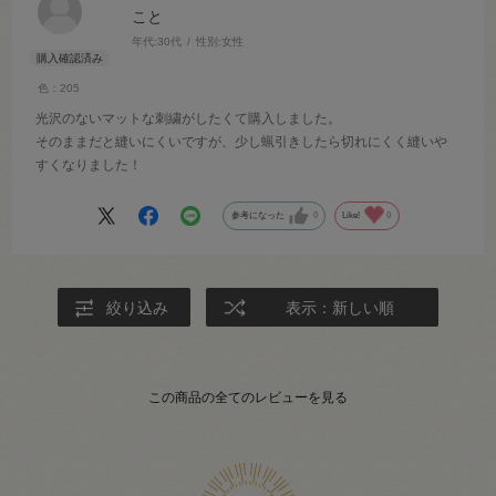
こと
年代:
30代
性別:
女性
色：205
光沢のないマットな刺繍がしたくて購入しました。
そのままだと縫いにくいですが、少し蝋引きしたら切れにくく縫いや
すくなりました！
参考になった
0
Like!
0
絞り込み
表示：新しい順
この商品の全てのレビューを見る