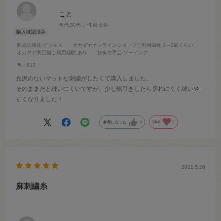
こと
年代:
30代
性別:
女性
商品の用途
:ビジネス
オカダヤオンラインショップご利用回数
:2～3回くらい
オカダヤ実店舗ご利用経験
:あり
好きな手芸
:ソーイング
色：913
光沢のないマットな刺繍がしたくて購入しました。
そのままだと縫いにくいですが、少し蝋引きしたら切れにくく縫いや
すくなりました！
参考になった
0
Like!
0
2021.5.20
麻刺繍糸