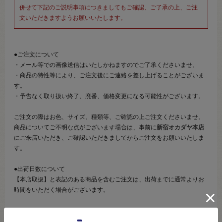
併せて下記のご説明事項につきましてもご確認、ご了承の上、ご注
文いただきますようお願いいたします。
●ご注文について
・メール等での画像送信はいたしかねますのでご了承くださいませ。
・商品の特性等により、ご注文後にご連絡を差し上げることがございま
す。
・予告なく取り扱い終了、廃番、価格変更になる可能性がございます。
ご注文の際はお色、サイズ、種類等、ご確認の上ご注文くださいませ。
商品についてご不明な点がございます場合は、事前に
新宿オカダヤ本店
にご来店いただき、ご確認いただきましてからご注文をお願いいたしま
す。
●出荷日数について
【本店取扱】と表記のある商品を含むご注文は、出荷までに通常よりお
時間をいただく場合がございます。
【ご注文前に必ずお読み下さい】