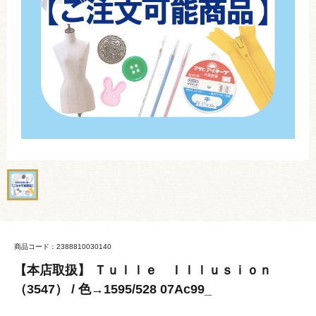
商品コード：2388810030140
【本店取扱】 Ｔｕｌｌｅ Ｉｌｌｕｓｉｏｎ
（3547） / 色→1595/528 07Ac99_