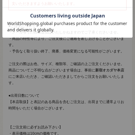
文いただきますようお願いいたします。
●ご注文について
・メール等での画像送信はいたしかねますのでご了承くださいませ。
・商品の特性等により、ご注文後にご連絡を差し上げることがございま
す。
・予告なく取り扱い終了、廃番、価格変更になる可能性がございます。
ご注文の際はお色、サイズ、種類等、ご確認の上ご注文くださいませ。
商品についてご不明な点がございます場合は、事前に
新宿オカダヤ本店
にご来店いただき、ご確認いただきましてからご注文をお願いいたしま
す。
●出荷日数について
【本店取扱】と表記のある商品を含むご注文は、出荷までに通常よりお
時間をいただく場合がございます。
【ご注文前に必ずお読み下さい】
・表示価格は10cmの価格です。