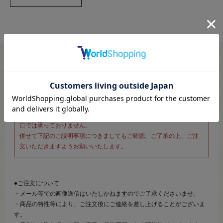
※新宿オカダヤ本店お取り扱い商品のご注文専用ページです※
こちらのページは、店頭にてあらかじめ商品詳細および商品コード
をご確認いただいた上でご注文いただけるページです。
そのため、商品画像および詳細は記載しておりません。
また、詳細につきましてのご案内、ご相談もオンラインショップ窓
口では承っておりません。
併せて下記のご説明事項につきましてもご確認、ご了承の上、ご注
文いただきますようお願いいたします。
●ご注文について
・メール等での画像送信はいたしかねますのでご了承くださいませ。
・商品の特性等により、ご注文後にご連絡を差し上げることがございま
す。