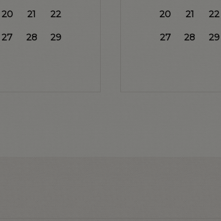
20
21
22
20
21
22
27
28
29
27
28
29