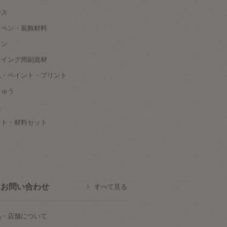
ース
ッペン・装飾材料
タン
ーイング用副資材
色・ペイント・プリント
しゅう
根
ット・材料セット
お問い合わせ
すべて見る
品・店舗について