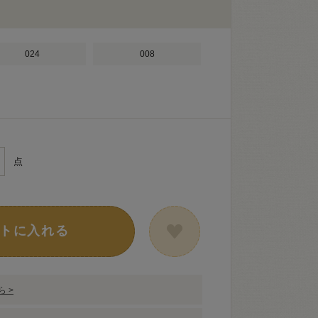
024
008
点
トに入れる
 >