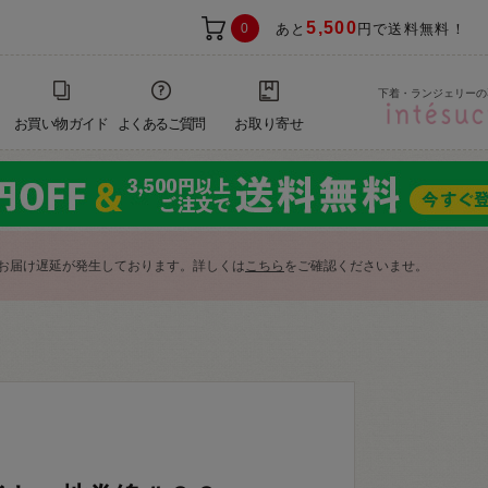
5,500
0
あと
円で送料無料！
下着・ランジェリーの
お買い物ガイド
よくあるご質問
お取り寄せ
お届け遅延が発生しております。詳しくは
こちら
をご確認くださいませ。