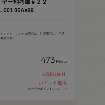
イヤー地巻線＃２２
001 06Aa99_
せん※※※ こちらの商品は、注意事項にご了承
る商品です。
473
円
(税込)
会員登録(無料)
21
ポイント獲得
オカダヤポイントについて >