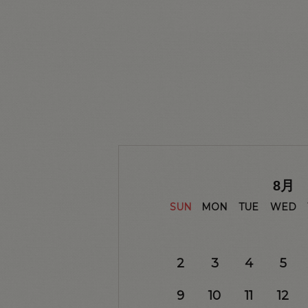
8
月
SUN
MON
TUE
WED
2
3
4
5
9
10
11
12