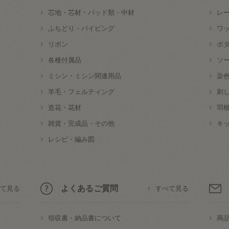
芯地・芯材・パッド類・中材
レ
ふちどり・パイピング
ワ
リボン
ボ
各種付属品
ソ
ミシン・ミシン関連用品
染
羊毛・フェルティング
刺
造花・花材
羽
雑貨・完成品・その他
キ
レシピ・編み図
よくあるご質問
て見る
すべて見る
領収書・納品書について
商