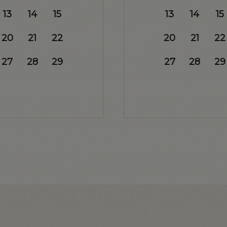
13
14
15
13
14
15
20
21
22
20
21
22
27
28
29
27
28
29