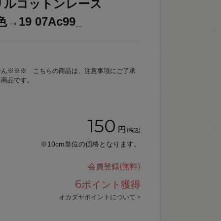
リルコットンレース
色→19 07Ac99_
せん※※※ こちらの商品は、注意事項にご了承
る商品です。
150
円
(税込)
※10cm単位の価格となります。
会員登録(無料)
6
ポイント獲得
オカダヤポイントについて >