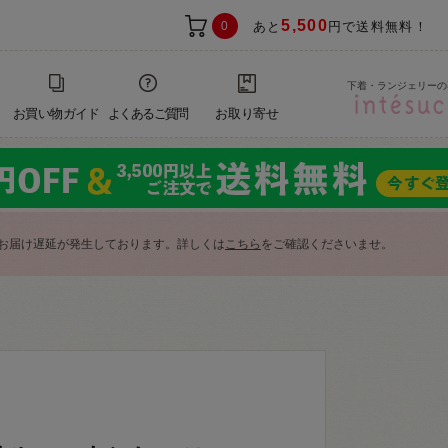
5,500
0
あと
円で送料無料！
下着・ランジェリーの
お買い物ガイド
よくあるご質問
お取り寄せ
お届け遅延が発生しております。詳しくは
こちら
をご確認くださいませ。