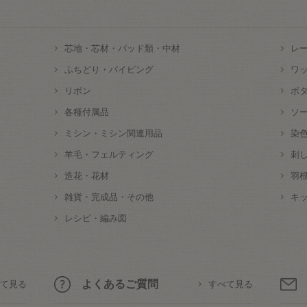
芯地・芯材・パッド類・中材
レ
ふちどり・パイピング
ワ
リボン
ボ
各種付属品
ソ
ミシン・ミシン関連用品
染
羊毛・フェルティング
刺
造花・花材
羽
雑貨・完成品・その他
キ
レシピ・編み図
よくあるご質問
て見る
すべて見る