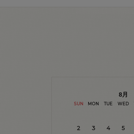
8
月
SUN
MON
TUE
WED
2
3
4
5