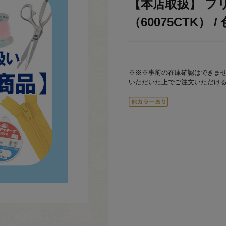
【本店取扱】 フ
（60075CTK） / 
※※※事前の在庫確認はできま
いただいた上でご注文いただけ