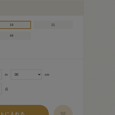
19
21
49
m
cm
点
トに入れる