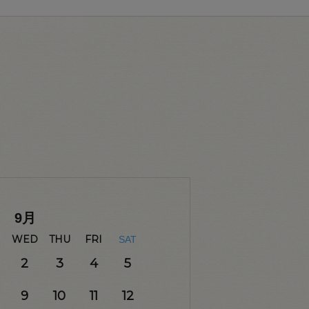
9
月
WED
THU
FRI
SAT
2
3
4
5
9
10
11
12