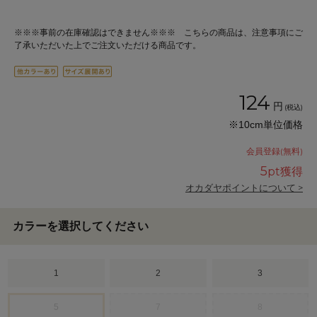
※※※事前の在庫確認はできません※※※ こちらの商品は、注意事項にご
了承いただいた上でご注文いただける商品です。
124
円
(税込)
※10cm単位価格
会員登録(無料)
5
pt獲得
オカダヤポイントについて >
カラーを選択してください
1
2
3
5
7
8