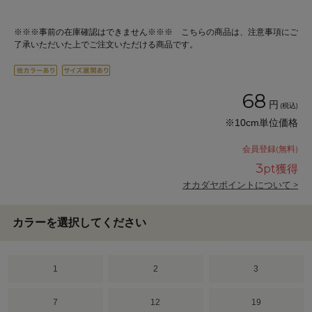
※※※事前の在庫確認はできません※※※ こちらの商品は、注意事項にご
了承いただいた上でご注文いただける商品です。
68
円
(税込)
※10cm単位価格
会員登録(無料)
3
pt獲得
オカダヤポイントについて >
カラーを選択してください
1
2
3
7
12
19