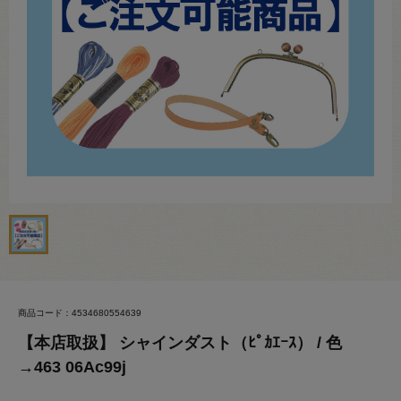
商品コード：4534680554639
【本店取扱】 シャインダスト（ﾋﾟｶｴｰｽ） / 色
→463 06Ac99j