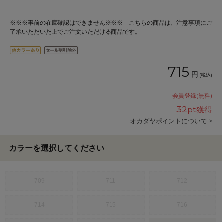
※※※事前の在庫確認はできません※※※ こちらの商品は、注意事項にご
了承いただいた上でご注文いただける商品です。
715
円
(税込)
会員登録(無料)
32
pt獲得
オカダヤポイントについて >
カラーを選択してください
709
711
712
714
715
716