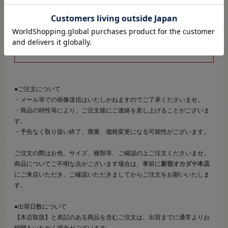
そのため、商品画像および詳細は記載しておりません。
また、詳細につきましてのご案内、ご相談もオンラインショップ窓
口では承っておりません。
併せて下記のご説明事項につきましてもご確認、ご了承の上、ご注
文いただきますようお願いいたします。
●ご注文について
・メール等での画像送信はいたしかねますのでご了承くださいませ。
・商品の特性等により、ご注文後にご連絡を差し上げることがございま
す。
・予告なく取り扱い終了、廃番、価格変更になる可能性がございます。
ご注文の際はお色、サイズ、種類等、ご確認の上ご注文くださいませ。
商品についてご不明な点がございます場合は、事前に
新宿オカダヤ本店
にご来店いただき、ご確認いただきましてからご注文をお願いいたしま
す。
●出荷日数について
【本店取扱】と表記のある商品を含むご注文は、出荷までに通常よりお
時間をいただく場合がございます。