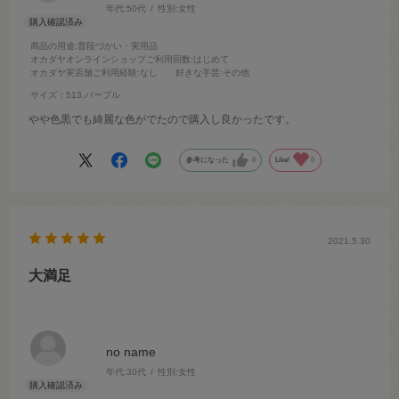
年代:
50代
性別:
女性
商品の用途
:普段づかい・実用品
オカダヤオンラインショップご利用回数
:はじめて
オカダヤ実店舗ご利用経験
:なし
好きな手芸
:その他
サイズ：513.パープル
やや色黒でも綺麗な色がでたので購入し良かったです。
参考になった
0
Like!
0
2021.5.30
大満足
no name
年代:
30代
性別:
女性