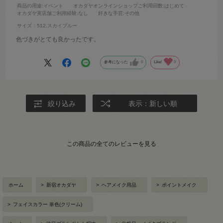
商品の用途
:イベント
オカダヤオンラインショップご利用回数
:はじめて
オカダヤ実店舗ご利用経験
:なし
好きな手芸
:その他
サイズ：512.スカイブルー
色づきがとても良かったです。
参考になった
0
Like!
0
絞り込み
表示：新しい順
この商品の全てのレビューを見る
ホーム
>
新宿オカダヤ
>
ヘアメイク用品
>
ポイントメイク
>
フェイスカラー 単色(クリーム)