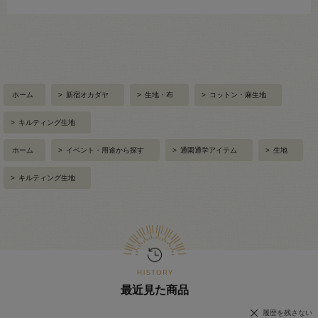
ホーム
>
新宿オカダヤ
>
生地・布
>
コットン・麻生地
>
キルティング生地
ホーム
>
イベント・用途から探す
>
通園通学アイテム
>
生地
>
キルティング生地
最近見た商品
履歴を残さない