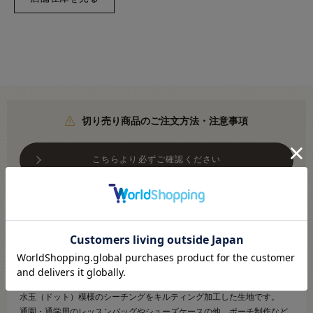
切り売り商品のご注文方法・注意事項
こちらより必ずご確認ください
●素材：表・裏/綿100％ 中わた/ポリエステル100％
●生地幅：約105cm
【商品の説明】
水玉（ドット）模様のシーチングをキルティング加工した生地です。
通園・通学用のレッスンバッグやシューズケースの他、ポーチ制作など