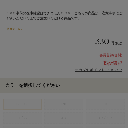
※※※事前の在庫確認はできません※※※ こちらの商品は、注意事項にご
了承いただいた上でご注文いただける商品です。
330
円
(税込)
会員登録(無料)
15
pt獲得
オカダヤポイントについて >
カラーを選択してください
Bｺﾞｰﾙﾄﾞ
RB
TB
Tﾋﾟﾝｸ
ｶｰｷ
ｶｰﾑｸﾞﾘｰﾝ