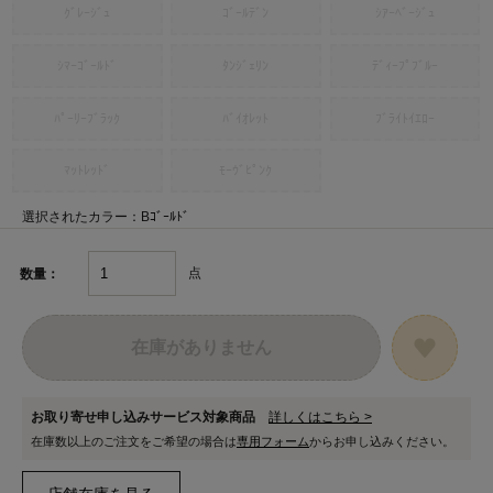
ｸﾞﾚｰｼﾞｭ
ｺﾞｰﾙﾃﾞﾝ
ｼｱｰﾍﾞｰｼﾞｭ
ｼﾏｰｺﾞｰﾙﾄﾞ
ﾀﾝｼﾞｪﾘﾝ
ﾃﾞｨｰﾌﾟﾌﾞﾙｰ
ﾊﾟｰﾘｰﾌﾞﾗｯｸ
ﾊﾞｲｵﾚｯﾄ
ﾌﾞﾗｲﾄｲｴﾛｰ
ﾏｯﾄﾚｯﾄﾞ
ﾓｰｳﾞﾋﾟﾝｸ
選択されたカラー：Bｺﾞｰﾙﾄﾞ
点
数量：
在庫がありません
お取り寄せ申し込みサービス対象商品
詳しくはこちら >
在庫数以上のご注文をご希望の場合は
専用フォーム
からお申し込みください。