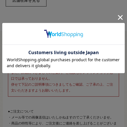
※新宿オカダヤ本店お取り扱い商品のご注文専用ページです※
こちらのページは、店頭にてあらかじめ商品詳細および商品コード
をご確認いただいた上でご注文いただけるページです。
そのため、商品画像および詳細は記載しておりません。
また、詳細につきましてのご案内、ご相談もオンラインショップ窓
口では承っておりません。
併せて下記のご説明事項につきましてもご確認、ご了承の上、ご注
文いただきますようお願いいたします。
●ご注文について
・メール等での画像送信はいたしかねますのでご了承くださいませ。
・商品の特性等により、ご注文後にご連絡を差し上げることがございま