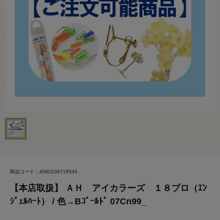
商品コード：4560236718545
【本店取扱】 ＡＨ アイカラーズ １８ブロ（ｴﾝ
ｼﾞｪﾙﾊｰﾄ） / 色→Bｺﾞｰﾙﾄﾞ 07Cn99_