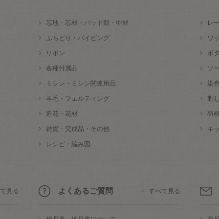
芯地・芯材・パッド類・中材
レ
ふちどり・パイピング
ワ
リボン
ボ
各種付属品
ソ
ミシン・ミシン関連用品
染
羊毛・フェルティング
刺
造花・花材
羽
雑貨・完成品・その他
キ
レシピ・編み図
よくあるご質問
て見る
すべて見る