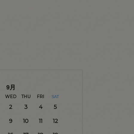
9
月
WED
THU
FRI
SAT
2
3
4
5
9
10
11
12