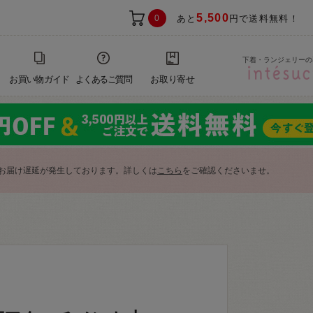
5,500
0
あと
円で送料無料！
下着・ランジェリーの
お買い物ガイド
よくあるご質問
お取り寄せ
お届け遅延が発生しております。詳しくは
こちら
をご確認くださいませ。