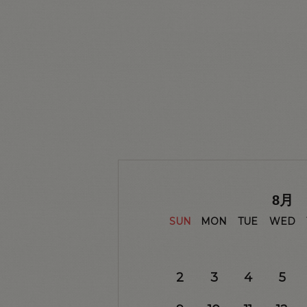
8
月
SUN
MON
TUE
WED
2
3
4
5