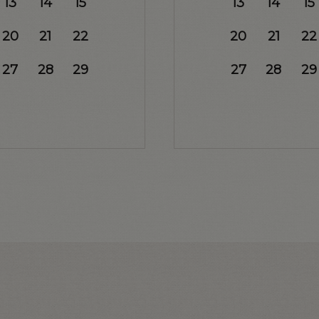
13
14
15
13
14
15
20
21
22
20
21
22
27
28
29
27
28
29