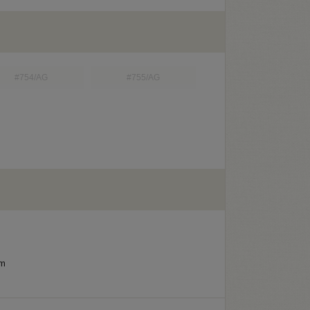
#754/AG
#755/AG
m