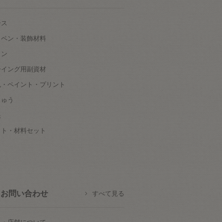
ース
ッペン・装飾材料
タン
ーイング用副資材
色・ペイント・プリント
しゅう
根
ット・材料セット
お問い合わせ
すべて見る