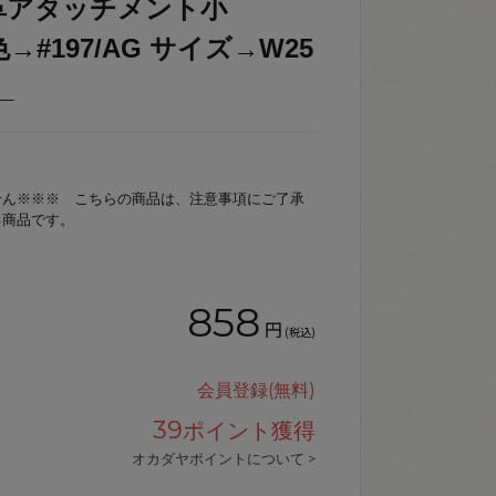
革アタッチメント小
 色→#197/AG サイズ→W25
_
せん※※※ こちらの商品は、注意事項にご了承
る商品です。
858
円
(税込)
会員登録(無料)
39
ポイント獲得
オカダヤポイントについて >