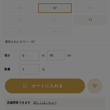
66
67
68
69
70
71
72
73
選択されたカラー：67
m
cm
長さ
点
数量
カートに入れる
店舗受取できます
詳しくはこちら >