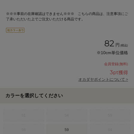
※※※事前の在庫確認はできません※※※ こちらの商品は、注意事項にご
了承いただいた上でご注文いただける商品です。
82
円
(税込)
※10cm単位価格
会員登録(無料)
3
pt獲得
オカダヤポイントについて >
カラーを選択してください
51
54
55
56
59
64