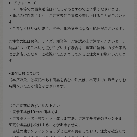
●ご注文について
・メール等での画像送信はいたしかねますのでご了承くださいませ。
・商品の特性等により、ご注文後にご連絡を差し上げることがございま
す。
・予告なく取り扱い終了、廃番、価格変更になる可能性がございます。
ご注文の際はお色、サイズ、種類等、ご確認の上ご注文くださいませ。
商品についてご不明な点がございます場合は、事前に
新宿オカダヤ本店
にご来店いただき、ご確認いただきましてからご注文をお願いいたしま
す。
●出荷日数について
【本店取扱】と表記のある商品を含むご注文は、出荷までに通常よりお
時間をいただく場合がございます。
【ご注文前に必ずお読み下さい】
・表示価格は10cmの価格です。
・ご希望メーター数でカット致します為、ご注文受付後のキャンセル・
変更や返品はお受けすることが出来ません。
・当社の他オンラインショップと在庫を共有しており、注文が確定して