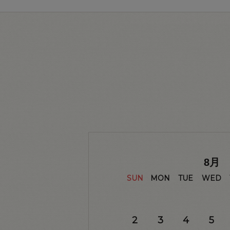
8
月
SUN
MON
TUE
WED
2
3
4
5