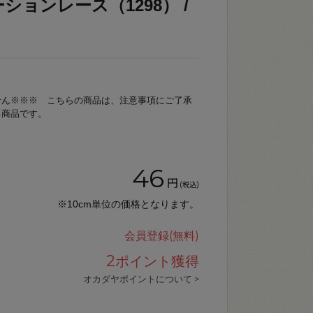
ションレース（1298） /
せん※※※ こちらの商品は、注意事項にご了承
る商品です。
46
円
(税込)
※10cm単位の価格となります。
会員登録(無料)
2
ポイント獲得
オカダヤポイントについて >