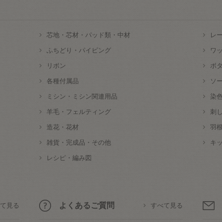
芯地・芯材・パッド類・中材
レ
ふちどり・パイピング
ワ
リボン
ボ
各種付属品
ソ
ミシン・ミシン関連用品
染
羊毛・フェルティング
刺
造花・花材
羽
雑貨・完成品・その他
キ
レシピ・編み図
よくあるご質問
て見る
すべて見る