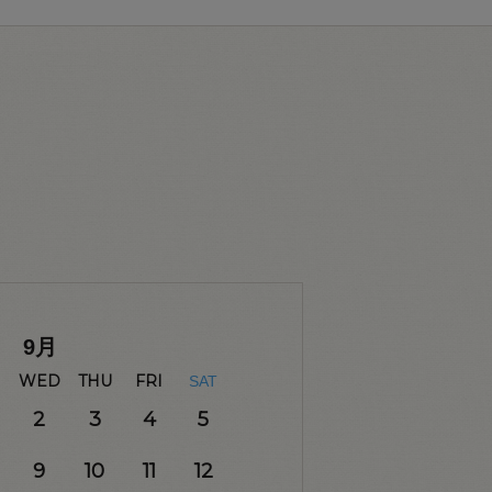
9
月
WED
THU
FRI
SAT
2
3
4
5
9
10
11
12