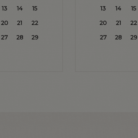
13
14
15
13
14
15
20
21
22
20
21
22
27
28
29
27
28
29