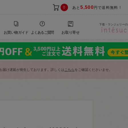
5,500
0
あと
円で送料無料！
下着・ランジェリーの
お買い物ガイド
よくあるご質問
お取り寄せ
お届け遅延が発生しております。詳しくは
こちら
をご確認くださいませ。