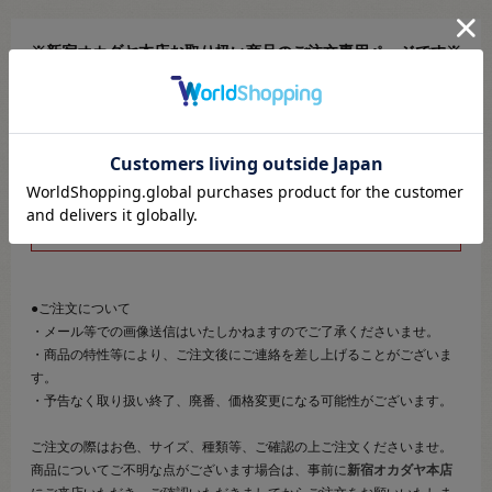
※新宿オカダヤ本店お取り扱い商品のご注文専用ページです※
こちらのページは、店頭にてあらかじめ商品詳細および商品コード
をご確認いただいた上でご注文いただけるページです。
そのため、商品画像および詳細は記載しておりません。
また、詳細につきましてのご案内、ご相談もオンラインショップ窓
口では承っておりません。
併せて下記のご説明事項につきましてもご確認、ご了承の上、ご注
文いただきますようお願いいたします。
●ご注文について
・メール等での画像送信はいたしかねますのでご了承くださいませ。
・商品の特性等により、ご注文後にご連絡を差し上げることがございま
す。
・予告なく取り扱い終了、廃番、価格変更になる可能性がございます。
ご注文の際はお色、サイズ、種類等、ご確認の上ご注文くださいませ。
商品についてご不明な点がございます場合は、事前に
新宿オカダヤ本店