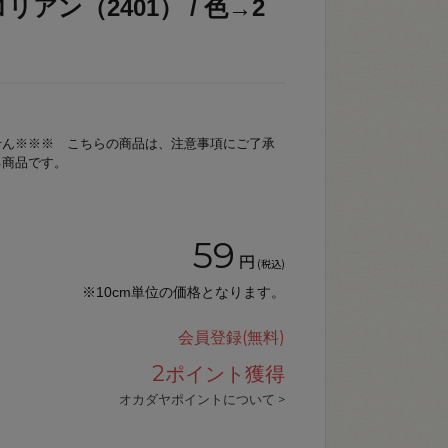
アン（2401） / 色→2
せん※※※ こちらの商品は、注意事項にご了承
る商品です。
59
円
(税込)
※10cm単位の価格となります。
会員登録(無料)
2
ポイント獲得
オカダヤポイントについて >