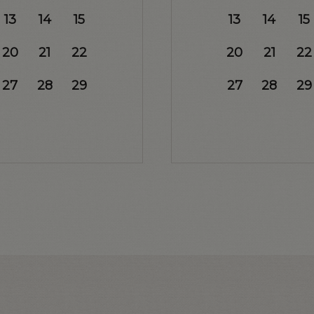
13
14
15
13
14
15
20
21
22
20
21
22
27
28
29
27
28
29