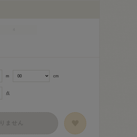
4
m
cm
点
りません