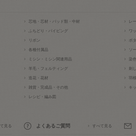
芯地・芯材・パッド類・中材
レ
ふちどり・パイピング
ワ
リボン
ボ
各種付属品
ソ
ミシン・ミシン関連用品
染
羊毛・フェルティング
刺
造花・花材
羽
雑貨・完成品・その他
キ
レシピ・編み図
よくあるご質問
て見る
すべて見る