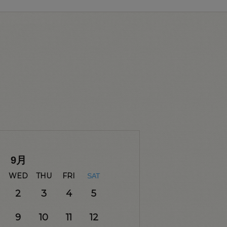
9
月
WED
THU
FRI
SAT
2
3
4
5
9
10
11
12