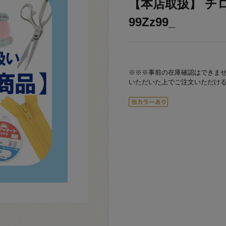
【本店取扱】 チロリ
99Zz99_
※※※事前の在庫確認はできま
いただいた上でご注文いただけ