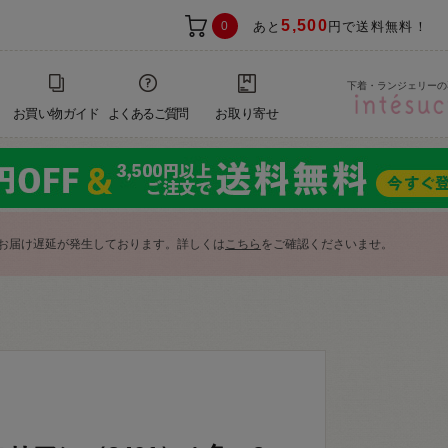
5,500
0
あと
円で送料無料！
下着・ランジェリーの
お買い物ガイド
よくあるご質問
お取り寄せ
お届け遅延が発生しております。詳しくは
こちら
をご確認くださいませ。