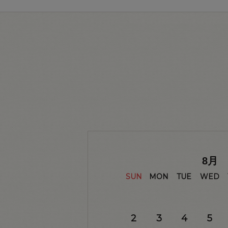
8
月
SUN
MON
TUE
WED
2
3
4
5