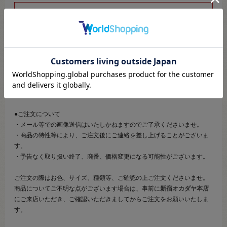
こちらのページは、店頭にてあらかじめ商品詳細および商品コード
をご確認いただいた上でご注文いただけるページです。
そのため、商品画像および詳細は記載しておりません。
また、詳細につきましてのご案内、ご相談もオンラインショップ窓
口では承っておりません。
併せて下記のご説明事項につきましてもご確認、ご了承の上、ご注
文いただきますようお願いいたします。
●ご注文について
・メール等での画像送信はいたしかねますのでご了承くださいませ。
・商品の特性等により、ご注文後にご連絡を差し上げることがございま
す。
・予告なく取り扱い終了、廃番、価格変更になる可能性がございます。
ご注文の際はお色、サイズ、種類等、ご確認の上ご注文くださいませ。
商品についてご不明な点がございます場合は、事前に
新宿オカダヤ本店
にご来店いただき、ご確認いただきましてからご注文をお願いいたしま
す。