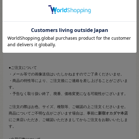
こちらのページは、店頭にてあらかじめ商品詳細および商品コード
をご確認いただいた上でご注文いただけるページです。
そのため、商品画像および詳細は記載しておりません。
また、詳細につきましてのご案内、ご相談もオンラインショップ窓
口では承っておりません。
併せて下記のご説明事項につきましてもご確認、ご了承の上、ご注
文いただきますようお願いいたします。
●ご注文について
・メール等での画像送信はいたしかねますのでご了承くださいませ。
・商品の特性等により、ご注文後にご連絡を差し上げることがございま
す。
・予告なく取り扱い終了、廃番、価格変更になる可能性がございます。
ご注文の際はお色、サイズ、種類等、ご確認の上ご注文くださいませ。
商品についてご不明な点がございます場合は、事前に
新宿オカダヤ本店
にご来店いただき、ご確認いただきましてからご注文をお願いいたしま
す。