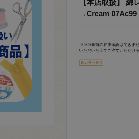
【本店取扱】 綿レース
→Cream 07Ac99
※※※事前の在庫確認はできま
いただいた上でご注文いただけ