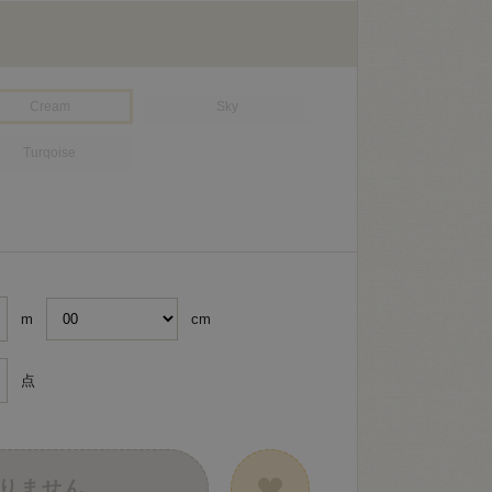
Cream
Sky
Turqoise
m
cm
点
りません