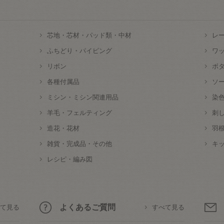
芯地・芯材・パッド類・中材
レ
ふちどり・パイピング
ワ
リボン
ボ
各種付属品
ソ
ミシン・ミシン関連用品
染
羊毛・フェルティング
刺
造花・花材
羽
雑貨・完成品・その他
キ
レシピ・編み図
よくあるご質問
て見る
すべて見る