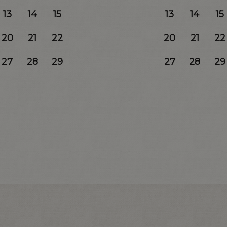
13
14
15
13
14
15
20
21
22
20
21
22
27
28
29
27
28
29