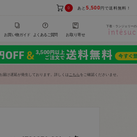
5,500
0
あと
円で送料無料！
下着・ランジェリーの
お買い物ガイド
よくあるご質問
お取り寄せ
お届け遅延が発生しております。詳しくは
こちら
をご確認くださいませ。