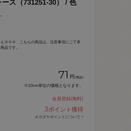
（731251-30） / 色
_
せん※※※ こちらの商品は、注意事項にご了承
る商品です。
71
円
(税込)
※10cm単位の価格となります。
会員登録(無料)
3
ポイント獲得
オカダヤポイントについて >