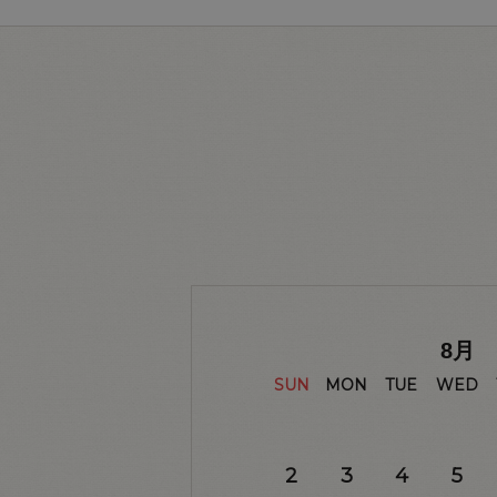
8
月
SUN
MON
TUE
WED
2
3
4
5