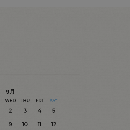
9
月
WED
THU
FRI
SAT
2
3
4
5
9
10
11
12