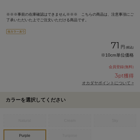
※※※事前の在庫確認はできません※※※ こちらの商品は、注意事項にご
了承いただいた上でご注文いただける商品です。
71
円
(税込)
※10cm単位価格
会員登録(無料)
3
pt獲得
オカダヤポイントについて >
カラーを選択してください
Natural
Cream
Sky
Purple
Turqoise