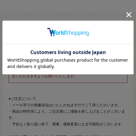
※新宿オカダヤ本店お取り扱い商品のご注文専用ページです※
こちらのページは、店頭にてあらかじめ商品詳細および商品コード
をご確認いただいた上でご注文いただけるページです。
そのため、商品画像および詳細は記載しておりません。
また、詳細につきましてのご案内、ご相談もオンラインショップ窓
口では承っておりません。
併せて下記のご説明事項につきましてもご確認、ご了承の上、ご注
文いただきますようお願いいたします。
●ご注文について
・メール等での画像送信はいたしかねますのでご了承くださいませ。
・商品の特性等により、ご注文後にご連絡を差し上げることがございま
す。
・予告なく取り扱い終了、廃番、価格変更になる可能性がございます。