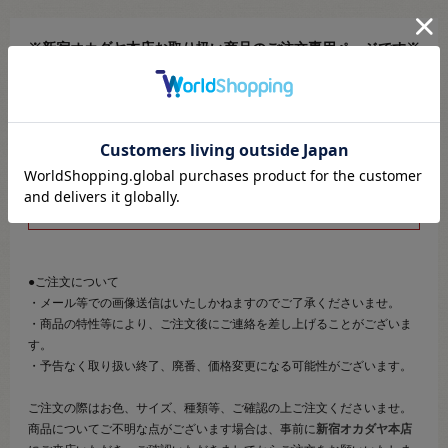
※新宿オカダヤ本店お取り扱い商品のご注文専用ページです※
こちらのページは、店頭にてあらかじめ商品詳細および商品コード
をご確認いただいた上でご注文いただけるページです。
そのため、商品画像および詳細は記載しておりません。
また、詳細につきましてのご案内、ご相談もオンラインショップ窓
口では承っておりません。
併せて下記のご説明事項につきましてもご確認、ご了承の上、ご注
文いただきますようお願いいたします。
●ご注文について
・メール等での画像送信はいたしかねますのでご了承くださいませ。
・商品の特性等により、ご注文後にご連絡を差し上げることがございま
す。
・予告なく取り扱い終了、廃番、価格変更になる可能性がございます。
ご注文の際はお色、サイズ、種類等、ご確認の上ご注文くださいませ。
商品についてご不明な点がございます場合は、事前に
新宿オカダヤ本店