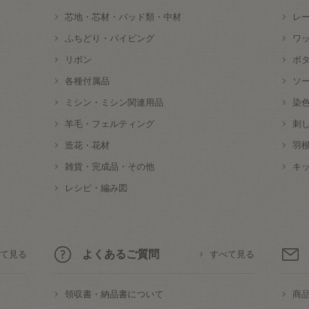
芯地・芯材・パッド類・中材
レ
ふちどり・パイピング
ワ
リボン
ボ
各種付属品
ソ
ミシン・ミシン関連用品
染
羊毛・フェルティング
刺
造花・花材
羽
雑貨・完成品・その他
キ
レシピ・編み図
よくあるご質問
て見る
すべて見る
領収書・納品書について
商