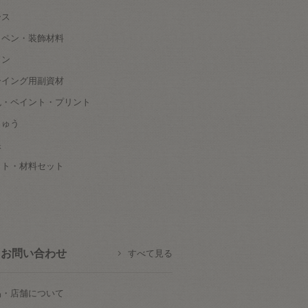
ース
ッペン・装飾材料
タン
ーイング用副資材
色・ペイント・プリント
しゅう
根
ット・材料セット
お問い合わせ
すべて見る
品・店舗について