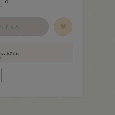
点
りません
きない商品です。
い。