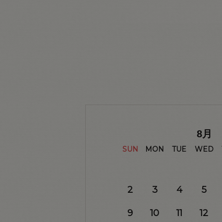
8
月
SUN
MON
TUE
WED
2
3
4
5
9
10
11
12