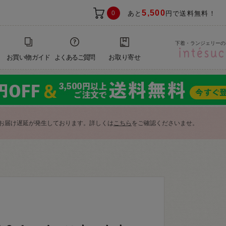
5,500
0
あと
円で送料無料！
下着・ランジェリーの
お買い物ガイド
よくあるご質問
お取り寄せ
お届け遅延が発生しております。詳しくは
こちら
をご確認くださいませ。