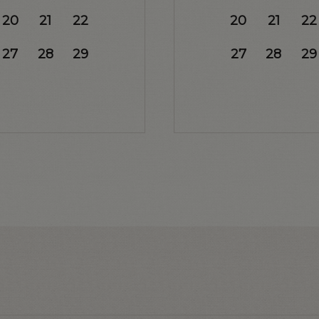
20
21
22
20
21
22
27
28
29
27
28
29