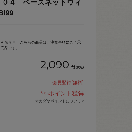
７０４ ベースネットウィ
Bi99_
せん※※※ こちらの商品は、注意事項にご了承
る商品です。
2,090
円
(税込)
会員登録(無料)
95
ポイント獲得
オカダヤポイントについて >