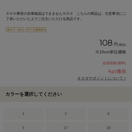
※※※事前の在庫確認はできません※※※ こちらの商品は、注意事項にご
了承いただいた上でご注文いただける商品です。
108
円
(税込)
※10cm単位価格
会員登録(無料)
4
pt獲得
オカダヤポイントについて >
カラーを選択してください
1
2
4
5
17
18