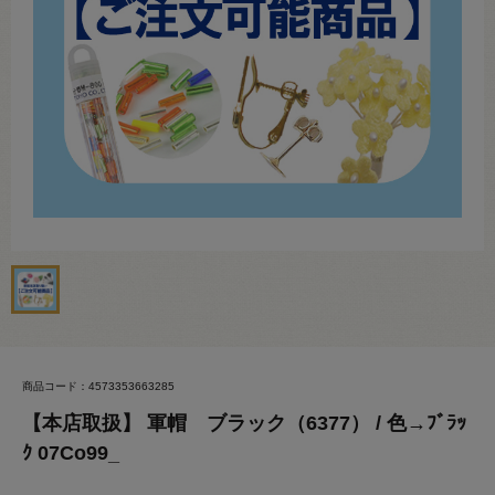
商品コード：4573353663285
【本店取扱】 軍帽 ブラック（6377） / 色→ﾌﾞﾗｯ
ｸ 07Co99_