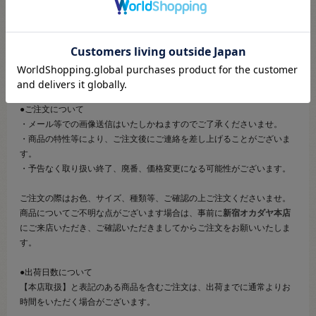
また、詳細につきましてのご案内、ご相談もオンラインショップ窓
口では承っておりません。
併せて下記のご説明事項につきましてもご確認、ご了承の上、ご注
文いただきますようお願いいたします。
●ご注文について
・メール等での画像送信はいたしかねますのでご了承くださいませ。
・商品の特性等により、ご注文後にご連絡を差し上げることがございま
す。
・予告なく取り扱い終了、廃番、価格変更になる可能性がございます。
ご注文の際はお色、サイズ、種類等、ご確認の上ご注文くださいませ。
商品についてご不明な点がございます場合は、事前に
新宿オカダヤ本店
にご来店いただき、ご確認いただきましてからご注文をお願いいたしま
す。
●出荷日数について
【本店取扱】と表記のある商品を含むご注文は、出荷までに通常よりお
時間をいただく場合がございます。