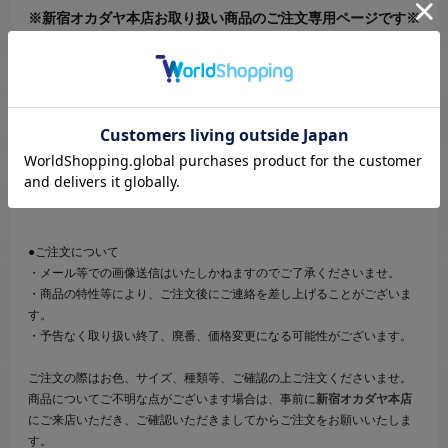
※新宿オカダヤ本店お取り扱い商品のご注文専用ページです※
こちらのページは、店頭にてあらかじめ商品詳細および商品コード
をご確認いただいた上でご注文いただけるページです。
そのため、商品画像および詳細は記載しておりません。
また、詳細につきましてのご案内、ご相談もオンラインショップ窓
口では承っておりません。
併せて下記のご説明事項につきましてもご確認、ご了承の上、ご注
文いただきますようお願いいたします。
●ご注文について
・メール等での画像送信はいたしかねますのでご了承くださいませ。
・商品の特性等により、ご注文後にご連絡を差し上げることがございま
す。
・予告なく取り扱い終了、廃番、価格変更になる可能性がございます。
ご注文の際はお色、サイズ、種類等、ご確認の上ご注文くださいませ。
商品についてご不明な点がございます場合は、事前に
新宿オカダヤ本店
にご来店いただき、ご確認いただきましてからご注文をお願いいたしま
す。