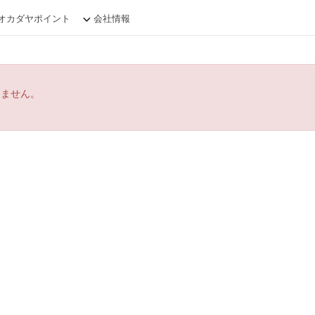
オカダヤポイント
会社情報
りません。