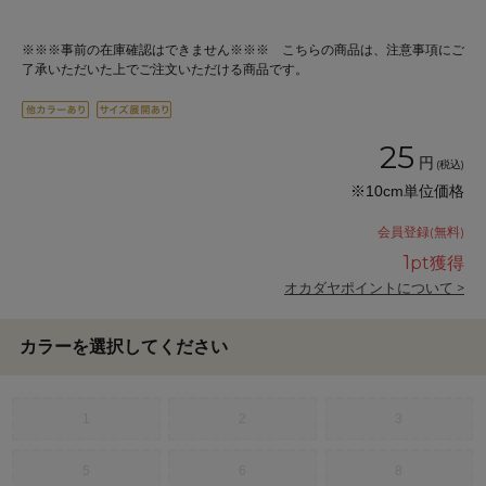
※※※事前の在庫確認はできません※※※ こちらの商品は、注意事項にご
了承いただいた上でご注文いただける商品です。
25
円
(税込)
※10cm単位価格
会員登録(無料)
1
pt獲得
オカダヤポイントについて >
カラーを選択してください
1
2
3
5
6
8