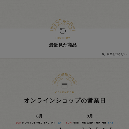
最近見た商品
履歴を残さない
オンラインショップの営業日
8
月
9
月
SUN
MON
TUE
WED
THU
FRI
SAT
SUN
MON
TUE
WED
THU
FRI
SAT
1
1
2
3
4
5