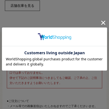
※新宿オカダヤ本店お取り扱い商品のご注文専用ページです※
こちらのページは、店頭にてあらかじめ商品詳細および商品コード
をご確認いただいた上でご注文いただけるページです。
そのため、商品画像および詳細は記載しておりません。
また、詳細につきましてのご案内、ご相談もオンラインショップ窓
口では承っておりません。
併せて下記のご説明事項につきましてもご確認、ご了承の上、ご注
文いただきますようお願いいたします。
●ご注文について
・メール等での画像送信はいたしかねますのでご了承くださいませ。