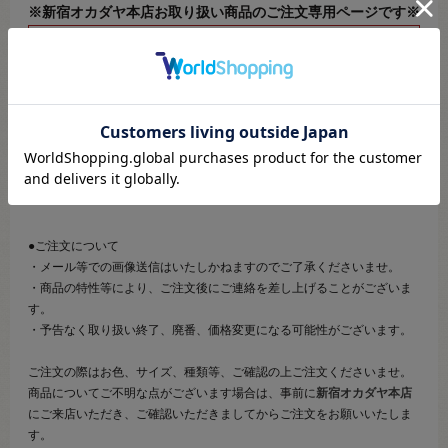
※新宿オカダヤ本店お取り扱い商品のご注文専用ページです※
こちらのページは、店頭にてあらかじめ商品詳細および商品コード
をご確認いただいた上でご注文いただけるページです。
そのため、商品画像および詳細は記載しておりません。
また、詳細につきましてのご案内、ご相談もオンラインショップ窓
口では承っておりません。
併せて下記のご説明事項につきましてもご確認、ご了承の上、ご注
文いただきますようお願いいたします。
●ご注文について
・メール等での画像送信はいたしかねますのでご了承くださいませ。
・商品の特性等により、ご注文後にご連絡を差し上げることがございま
す。
・予告なく取り扱い終了、廃番、価格変更になる可能性がございます。
ご注文の際はお色、サイズ、種類等、ご確認の上ご注文くださいませ。
商品についてご不明な点がございます場合は、事前に
新宿オカダヤ本店
にご来店いただき、ご確認いただきましてからご注文をお願いいたしま
す。