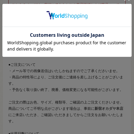
こちらのページは、店頭にてあらかじめ商品詳細および商品コード
をご確認いただいた上でご注文いただけるページです。
そのため、商品画像および詳細は記載しておりません。
また、詳細につきましてのご案内、ご相談もオンラインショップ窓
口では承っておりません。
併せて下記のご説明事項につきましてもご確認、ご了承の上、ご注
文いただきますようお願いいたします。
●ご注文について
・メール等での画像送信はいたしかねますのでご了承くださいませ。
・商品の特性等により、ご注文後にご連絡を差し上げることがございま
す。
・予告なく取り扱い終了、廃番、価格変更になる可能性がございます。
ご注文の際はお色、サイズ、種類等、ご確認の上ご注文くださいませ。
商品についてご不明な点がございます場合は、事前に
新宿オカダヤ本店
にご来店いただき、ご確認いただきましてからご注文をお願いいたしま
す。
●出荷日数について