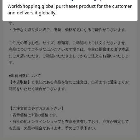
●ご注文について
・メール等での画像送信はいたしかねますのでご了承くださいませ。
・商品の特性等により、ご注文後にご連絡を差し上げることがございま
す。
・予告なく取り扱い終了、廃番、価格変更になる可能性がございます。
ご注文の際はお色、サイズ、種類等、ご確認の上ご注文くださいませ。
商品についてご不明な点がございます場合は、事前に
新宿オカダヤ本店
にご来店いただき、ご確認いただきましてからご注文をお願いいたしま
す。
●出荷日数について
【本店取扱】と表記のある商品を含むご注文は、出荷までに通常よりお
時間をいただく場合がございます。
【ご注文前に必ずお読み下さい】
・表示価格は1個の価格です。
・当社の他オンラインショップと在庫を共有しており、注文が確定して
も完売・欠品の場合があります。予めご了承下さい。