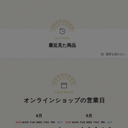
最近見た商品
履歴を残さない
オンラインショップの営業日
8
月
9
月
SUN
MON
TUE
WED
THU
FRI
SAT
SUN
MON
TUE
WED
THU
FRI
SAT