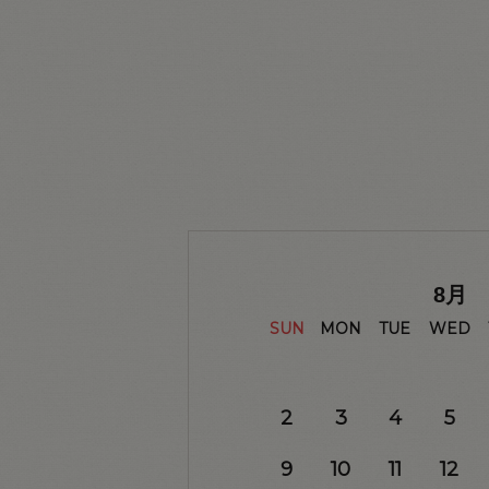
8
月
SUN
MON
TUE
WED
2
3
4
5
9
10
11
12