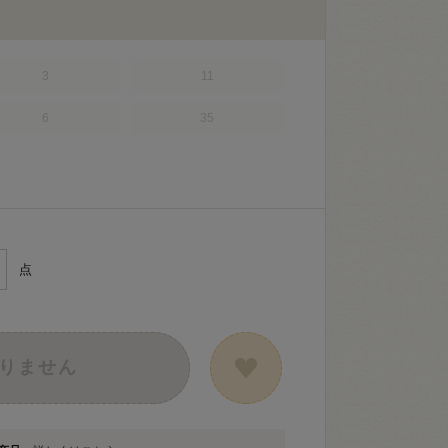
3
11
6
35
点
りません