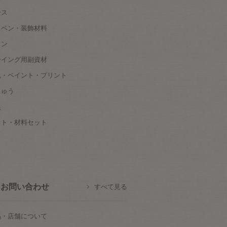
ース
ッペン・装飾材料
タン
ーイング用副資材
色・ペイント・プリント
しゅう
根
ット・材料セット
お問い合わせ
すべて見る
品・店舗について