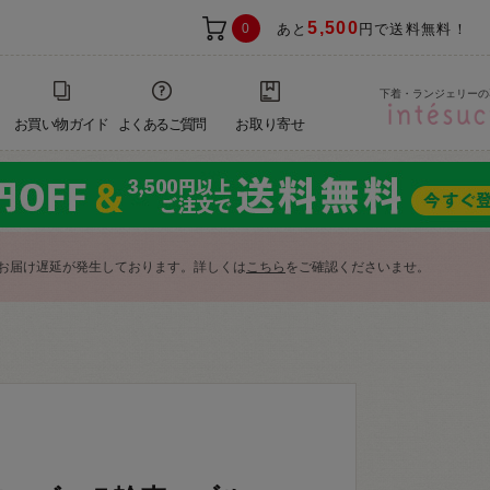
5,500
0
あと
円で送料無料！
下着・ランジェリーの
お買い物ガイド
よくあるご質問
お取り寄せ
お届け遅延が発生しております。詳しくは
こちら
をご確認くださいませ。