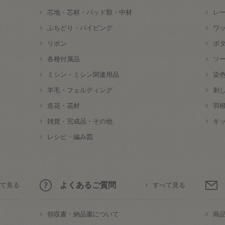
芯地・芯材・パッド類・中材
レ
ふちどり・パイピング
ワ
リボン
ボ
各種付属品
ソ
ミシン・ミシン関連用品
染
羊毛・フェルティング
刺
造花・花材
羽
雑貨・完成品・その他
キ
レシピ・編み図
よくあるご質問
て見る
すべて見る
領収書・納品書について
商