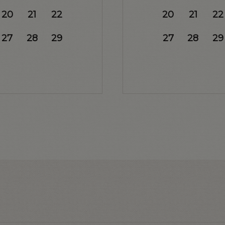
20
21
22
20
21
22
27
28
29
27
28
29