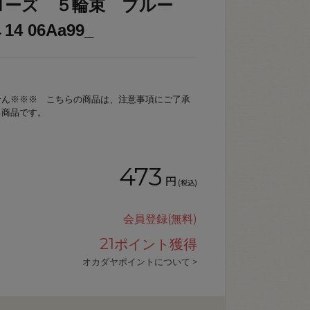
ローズ ５輪束 ブルー
14 06Aa99_
せん※※※ こちらの商品は、注意事項にご了承
る商品です。
473
円
(税込)
会員登録(無料)
21
ポイント獲得
オカダヤポイントについて >