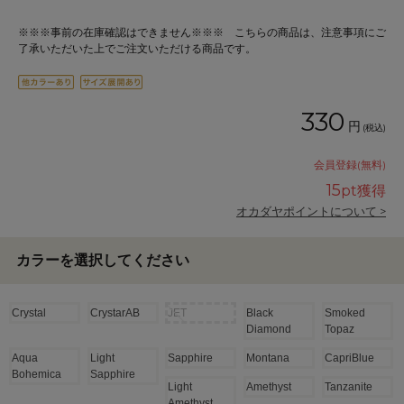
※※※事前の在庫確認はできません※※※ こちらの商品は、注意事項にご
了承いただいた上でご注文いただける商品です。
330
円
(税込)
会員登録(無料)
15
pt獲得
オカダヤポイントについて >
カラーを選択してください
Crystal
CrystarAB
JET
Black
Smoked
Diamond
Topaz
Aqua
Light
Sapphire
Montana
CapriBlue
Bohemica
Sapphire
Light
Amethyst
Tanzanite
Amethyst