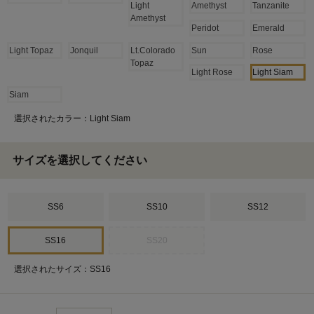
Light
Amethyst
Tanzanite
Amethyst
Peridot
Emerald
Light Topaz
Jonquil
Lt.Colorado
Sun
Rose
Topaz
Light Rose
Light Siam
Siam
選択されたカラー：Light Siam
サイズを選択してください
SS6
SS10
SS12
SS16
SS20
選択されたサイズ：SS16