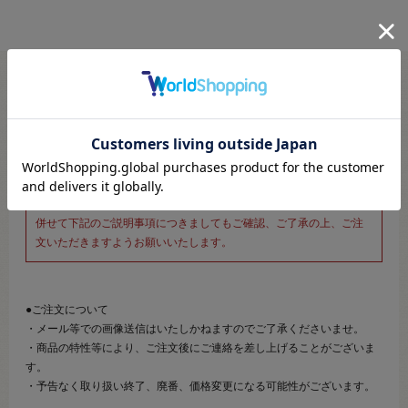
※新宿オカダヤ本店お取り扱い商品のご注文専用ページです※
こちらのページは、店頭にてあらかじめ商品詳細および商品コード
をご確認いただいた上でご注文いただけるページです。
そのため、商品画像および詳細は記載しておりません。
また、詳細につきましてのご案内、ご相談もオンラインショップ窓
口では承っておりません。
併せて下記のご説明事項につきましてもご確認、ご了承の上、ご注
文いただきますようお願いいたします。
●ご注文について
・メール等での画像送信はいたしかねますのでご了承くださいませ。
・商品の特性等により、ご注文後にご連絡を差し上げることがございま
す。
・予告なく取り扱い終了、廃番、価格変更になる可能性がございます。