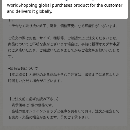
●ご注文について
・メール等での画像送信はいたしかねますのでご了承くださいませ。
・商品の特性等により、ご注文後にご連絡を差し上げることがございま
す。
・予告なく取り扱い終了、廃番、価格変更になる可能性がございます。
ご注文の際はお色、サイズ、種類等、ご確認の上ご注文くださいませ。
商品についてご不明な点がございます場合は、事前に
新宿オカダヤ本店
にご来店いただき、ご確認いただきましてからご注文をお願いいたしま
す。
●出荷日数について
【本店取扱】と表記のある商品を含むご注文は、出荷までに通常よりお
時間をいただく場合がございます。
【ご注文前に必ずお読み下さい】
・表示価格は1個の価格です。
・当社の他オンラインショップと在庫を共有しており、注文が確定して
も完売・欠品の場合があります。予めご了承下さい。