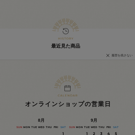
最近見た商品
履歴を残さない
オンラインショップの営業日
8
月
9
月
SUN
MON
TUE
WED
THU
FRI
SAT
SUN
MON
TUE
WED
THU
FRI
SAT
1
1
2
3
4
5