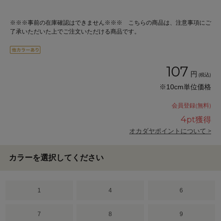
※※※事前の在庫確認はできません※※※ こちらの商品は、注意事項にご
了承いただいた上でご注文いただける商品です。
107
円
(税込)
※10cm単位価格
会員登録(無料)
4
pt獲得
オカダヤポイントについて >
カラーを選択してください
1
4
6
7
8
9