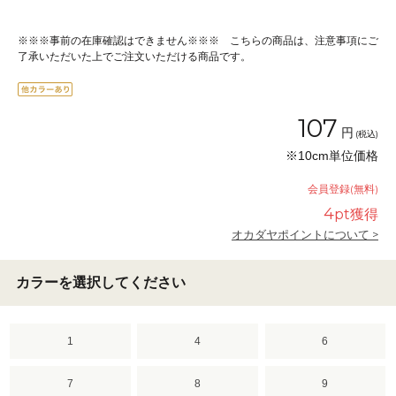
※※※事前の在庫確認はできません※※※ こちらの商品は、注意事項にご
了承いただいた上でご注文いただける商品です。
107
円
(税込)
※10cm単位価格
会員登録(無料)
4
pt獲得
オカダヤポイントについて >
カラーを選択してください
1
4
6
7
8
9