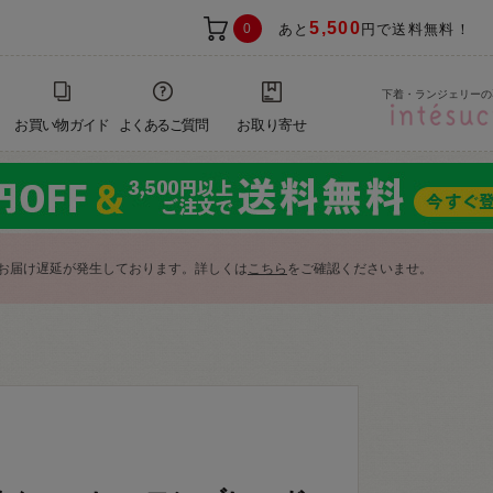
5,500
0
あと
円で送料無料！
下着・ランジェリーの
お買い物ガイド
よくあるご質問
お取り寄せ
お届け遅延が発生しております。詳しくは
こちら
をご確認くださいませ。