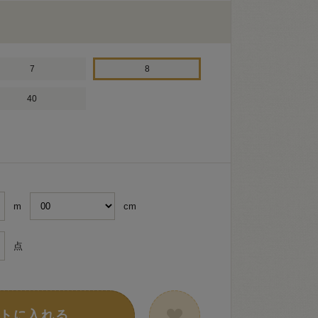
7
8
40
m
cm
点
トに入れる