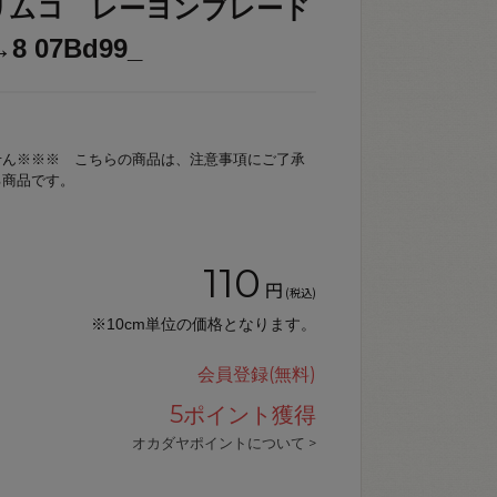
リムコ レーヨンブレード
8 07Bd99_
せん※※※ こちらの商品は、注意事項にご了承
る商品です。
110
円
(税込)
※10cm単位の価格となります。
会員登録(無料)
5
ポイント獲得
オカダヤポイントについて >