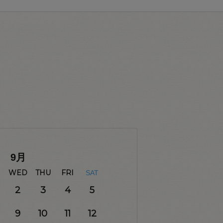
9
月
WED
THU
FRI
SAT
2
3
4
5
9
10
11
12