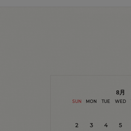
8
月
SUN
MON
TUE
WED
2
3
4
5