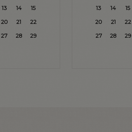
13
14
15
13
14
15
20
21
22
20
21
22
27
28
29
27
28
29