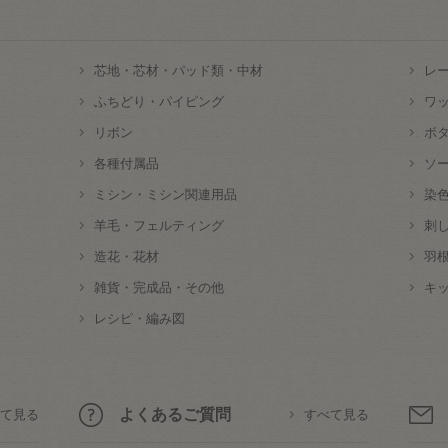
芯地・芯材・パッド類・中材
レ
ふちどり・パイピング
ワ
リボン
ボ
各種付属品
ソ
ミシン・ミシン関連用品
染
羊毛・フェルティング
刺
造花・花材
羽
雑貨・完成品・その他
キ
レシピ・編み図
よくあるご質問
て見る
すべて見る