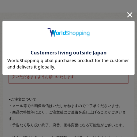
※新宿オカダヤ本店お取り扱い商品のご注文専用ページです※
こちらのページは、店頭にてあらかじめ商品詳細および商品コード
をご確認いただいた上でご注文いただけるページです。
そのため、商品画像および詳細は記載しておりません。
また、詳細につきましてのご案内、ご相談もオンラインショップ窓
口では承っておりません。
併せて下記のご説明事項につきましてもご確認、ご了承の上、ご注
文いただきますようお願いいたします。
●ご注文について
・メール等での画像送信はいたしかねますのでご了承くださいませ。
・商品の特性等により、ご注文後にご連絡を差し上げることがございま
す。
・予告なく取り扱い終了、廃番、価格変更になる可能性がございます。