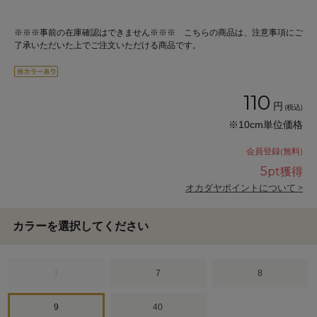
※※※事前の在庫確認はできません※※※ こちらの商品は、注意事項にご
了承いただいた上でご注文いただける商品です。
110
円
(税込)
※10cm単位価格
会員登録(無料)
5
pt獲得
オカダヤポイントについて >
カラーを選択してください
1
7
8
9
40