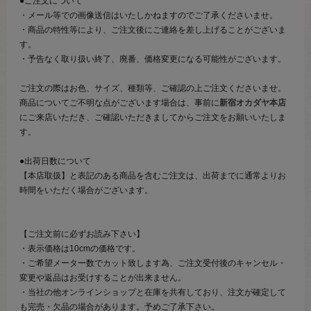
●ご注文について
・メール等での画像送信はいたしかねますのでご了承くださいませ。
・商品の特性等により、ご注文後にご連絡を差し上げることがございま
す。
・予告なく取り扱い終了、廃番、価格変更になる可能性がございます。
ご注文の際はお色、サイズ、種類等、ご確認の上ご注文くださいませ。
商品についてご不明な点がございます場合は、事前に
新宿オカダヤ本店
にご来店いただき、ご確認いただきましてからご注文をお願いいたしま
す。
●出荷日数について
【本店取扱】と表記のある商品を含むご注文は、出荷までに通常よりお
時間をいただく場合がございます。
【ご注文前に必ずお読み下さい】
・表示価格は10cmの価格です。
・ご希望メーター数でカット致します為、ご注文受付後のキャンセル・
変更や返品はお受けすることが出来ません。
・当社の他オンラインショップと在庫を共有しており、注文が確定して
も完売・欠品の場合があります。予めご了承下さい。