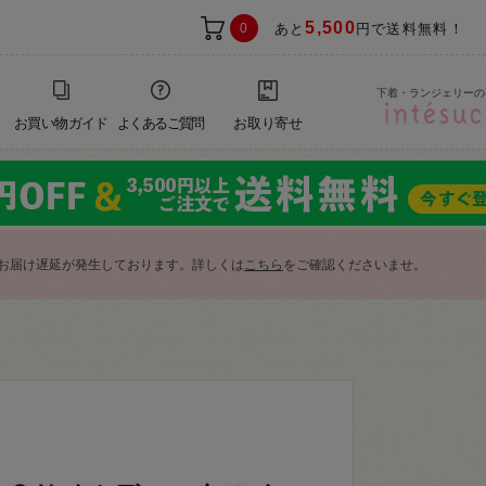
5,500
0
あと
円で送料無料！
下着・ランジェリーの
お買い物ガイド
よくあるご質問
お取り寄せ
お届け遅延が発生しております。詳しくは
こちら
をご確認くださいませ。