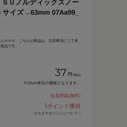
 ＳＵノルディックスノー
6 サイズ→63mm 07Aa99_
せん※※※ こちらの商品は、注意事項にご了承
る商品です。
37
円
(税込)
※10cm単位の価格となります。
会員登録(無料)
1
ポイント獲得
オカダヤポイントについて >