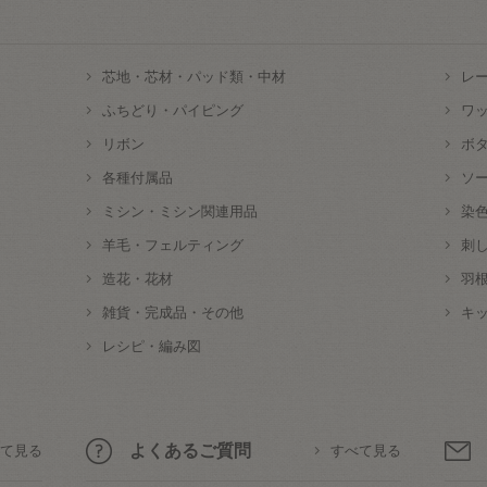
芯地・芯材・パッド類・中材
レ
ふちどり・パイピング
ワ
リボン
ボ
各種付属品
ソ
ミシン・ミシン関連用品
染
羊毛・フェルティング
刺
造花・花材
羽
雑貨・完成品・その他
キ
レシピ・編み図
よくあるご質問
て見る
すべて見る