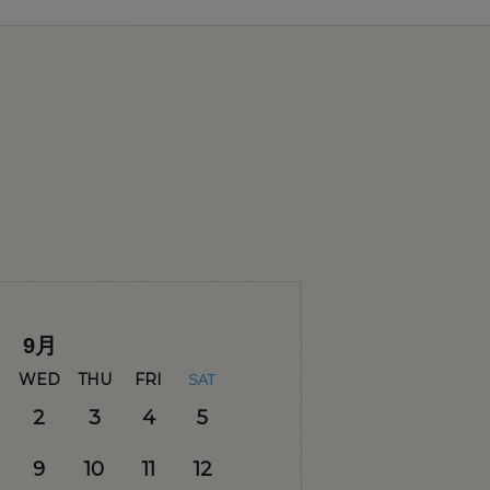
9
月
WED
THU
FRI
SAT
2
3
4
5
9
10
11
12