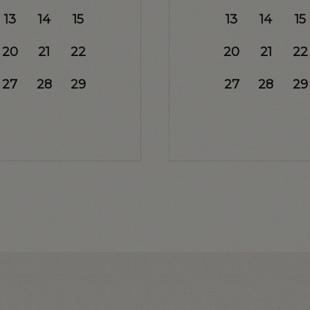
13
14
15
13
14
15
20
21
22
20
21
22
27
28
29
27
28
29