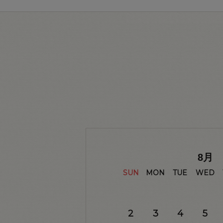
8
月
SUN
MON
TUE
WED
2
3
4
5