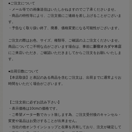
●ご注文について
・メール等での画像送信はいたしかねますのでご了承くださいませ。
・商品の特性等により、ご注文後にご連絡を差し上げることがございま
す。
・予告なく取り扱い終了、廃番、価格変更になる可能性がございます。
ご注文の際はお色、サイズ、種類等、ご確認の上ご注文くださいませ。
商品についてご不明な点がございます場合は、事前に
新宿オカダヤ本店
にご来店いただき、ご確認いただきましてからご注文をお願いいたしま
す。
●出荷日数について
【本店取扱】と表記のある商品を含むご注文は、出荷までに通常よりお
時間をいただく場合がございます。
【ご注文前に必ずお読み下さい】
・表示価格は10cmの価格です。
・ご希望メーター数でカット致します為、ご注文受付後のキャンセル・
変更や返品はお受けすることが出来ません。
・当社の他オンラインショップと在庫を共有しており、注文が確定して