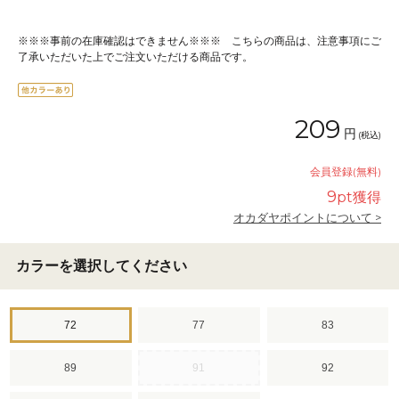
※※※事前の在庫確認はできません※※※ こちらの商品は、注意事項にご
了承いただいた上でご注文いただける商品です。
209
円
(税込)
会員登録(無料)
9
pt獲得
オカダヤポイントについて >
カラーを選択してください
72
77
83
89
91
92