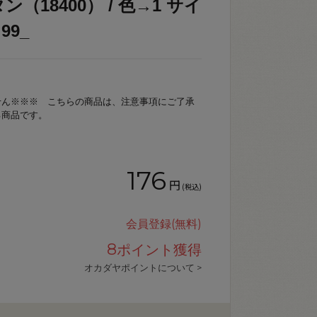
（18400） / 色→1 サイ
99_
せん※※※ こちらの商品は、注意事項にご了承
る商品です。
176
円
(税込)
会員登録(無料)
8
ポイント獲得
オカダヤポイントについて >