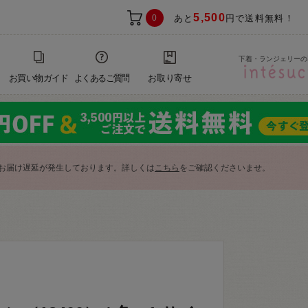
5,500
0
あと
円で送料無料！
下着・ランジェリーの
お買い物ガイド
よくあるご質問
お取り寄せ
お届け遅延が発生しております。詳しくは
こちら
をご確認くださいませ。