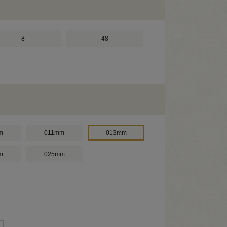
8
48
m
011mm
013mm
m
025mm