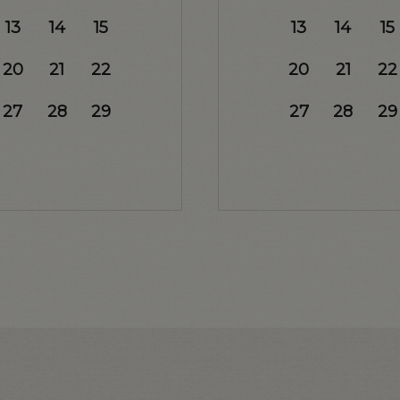
13
14
15
13
14
15
20
21
22
20
21
22
27
28
29
27
28
29