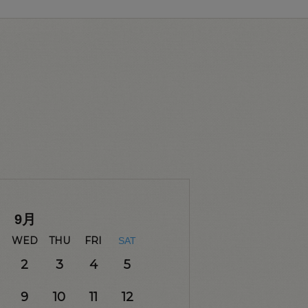
9
月
WED
THU
FRI
SAT
2
3
4
5
9
10
11
12