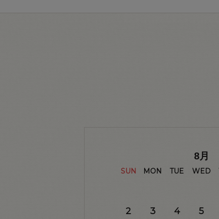
8
月
SUN
MON
TUE
WED
2
3
4
5