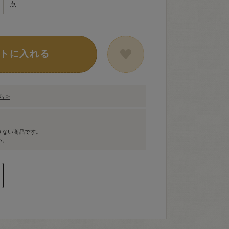
点
トに入れる
 >
きない商品です。
い。