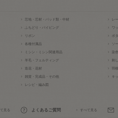
芯地・芯材・パッド類・中材
レ
ふちどり・パイピング
ワ
リボン
ボ
各種付属品
ソ
ミシン・ミシン関連用品
染
羊毛・フェルティング
刺
造花・花材
羽
雑貨・完成品・その他
キ
レシピ・編み図
よくあるご質問
て見る
すべて見る